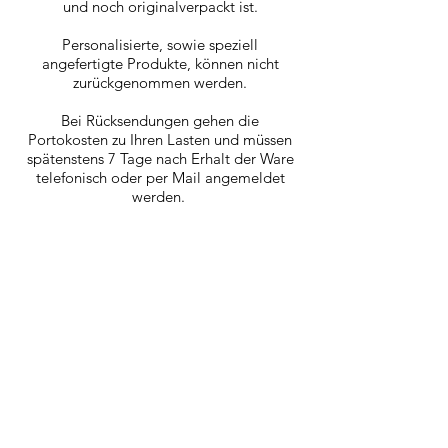
und noch originalverpackt ist.
Personalisierte, sowie speziell
angefertigte Produkte, können nicht
zurückgenommen werden.
Bei Rücksendungen gehen die
Portokosten zu Ihren Lasten und müssen
spätenstens 7 Tage nach Erhalt der Ware
telefonisch oder per Mail angemeldet
werden.
Für retournierte Artikel erhalten Sie Ihr
Geld zurück erstattet auf Ihr Konto.
Gelieferte Ware ist unverzüglich auf
Beanstandungen wie Mängel,
unvollständige oder unrichtige
Lieferung zu überprüfen. Beanstandungen
sind uns unverzüglich, spätestens aber 7
Tage nach Erhalt der Ware mitzuteilen.
selinas-babygeschenke.ch