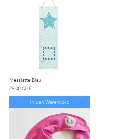
Messlatte Blau
Preis
29,00 CHF
In den Warenkorb